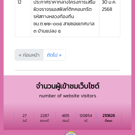
12
ประกาศราคากลางโครงการเสริม
30 ม.ค.
ผิวจราจรแอสฟัลท์ติกคอนกรีต
2568
รหัสทางหลวงท้องถิ่น
ชม.ถ.๒๒-๐๐๕ สายซอยเทศบาล
๓ บ้านแปลง ๕
« ก่อนหน้า
ถัดไป »
จำนวนผู้เข้าชมเว็บไซต์
number of website visitors
27
2287
4615
120854
210826
วันนี้
สัปดาห์นี้
เดือนนี้
ปีนี้
ทั้งหมด